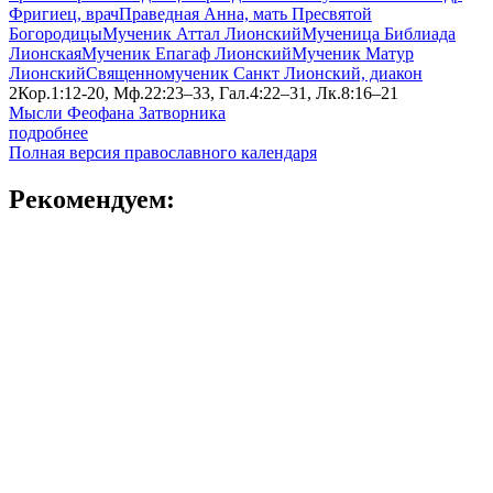
Фригиец, врач
Праведная Анна, мать Пресвятой
Богородицы
Мученик Аттал Лионский
Мученица Библиада
Лионская
Мученик Епагаф Лионский
Мученик Матур
Лионский
Священномученик Санкт Лионский, диакон
2Кор.1:12-20, Мф.22:23–33, Гал.4:22–31, Лк.8:16–21
Мысли Феофана Затворника
подробнее
Полная версия православного календаря
Рекомендуем: