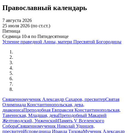
Православный календарь
7 августа 2026
25 июля 2026 (по ст.ст.)
Пятница
Седмица 10-я по Пятидесятнице
Успение праведной Анны, матери Пресвятой Богородицы
Священномученик Александр Сахаров, пресвитер
Святая
Олимпиада Константинопольская, дева,
диакониса
Преподобная Евпраксия Константинопольская,
Тавеннская, Младшая, дева
Преподобный Макарий
Желтоводский, Унженский
Память V Вселенского
Собора
Священномученик Николай Удинцев,
пресвитер
Исповедница Ираида Тихова
Мученик Александр