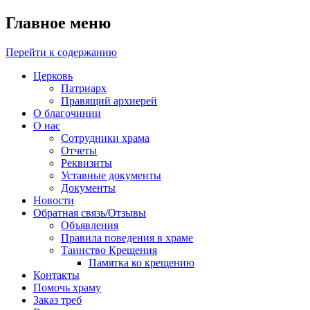
Главное меню
Перейти к содержанию
Церковь
Патриарх
Правящий архиерей
О благочинии
О нас
Сотрудники храма
Отчеты
Реквизиты
Уставные документы
Документы
Новости
Обратная связь/Отзывы
Объявления
Правила поведения в храме
Таинство Крещения
Памятка ко крещению
Контакты
Помочь храму
Заказ треб