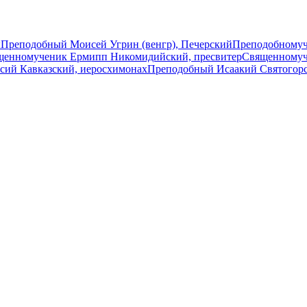
ы
Преподобный Моисей Угрин (венгр), Печерский
Преподобномуч
щенномученик Ермипп Никомидийский, пресвитер
Священномуч
сий Кавказский, иеросхимонах
Преподобный Исаакий Святогор