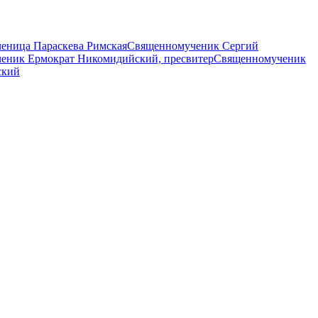
еница Параскева Римская
Священномученик Сергий
еник Ермократ Никомидийский, пресвитер
Священномученик
ский