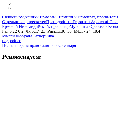
Священномученики Ермолай , Ермипп и Ермократ, пресвитер
Стрельников, пресвитер
Преподобный Геронтий Афонский
Свя
Ермолай Никомидийский, пресвитер
Мученица Ореозила
Феодо
Гал.5:22-6:2, Лк.6:17–23, Рим.15:30–33, Мф.17:24–18:4
Мысли Феофана Затворника
подробнее
Полная версия православного календаря
Рекомендуем: