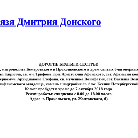
нязя Дмитрия Донского
ДОРОГИЕ БРАТЬЯ И СЕСТРЫ!
 митрополита Кемеровского и Прокопьевского в храм святых благоверных
п. Кирилла, св. мч. Трифона, прп. Аристоклия Афонского, свт. Афанасия ков
 первомуч. Архидиакона Стефана, св. мученика Вонифатия, свт. Василия Вел
вифлиемского младенца, камень с надгробия св. блж. Ксении Петербургской
Ковчег пробудет в храме до 7 октября 2018 года.
Режим работы:
ежедневно с 8.00 до 18.00 часов.
Адрес:
г. Прокопьевск, ул. Жолтовского, 6).