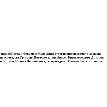
 князей Петра и Февронии Муромских будет принесен ковчег с мощами
ровского, свт. Григория Богослова, прп. Андрея Критского, вмч. Дмитрия
икого, прп. Иоанна Лествичника, св. праведного Иоанна Русского, мощи
.