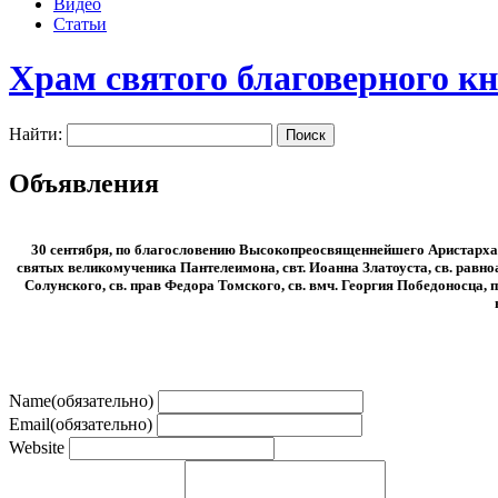
Видео
Статьи
Храм святого благоверного к
Найти:
Объявления
30 сентября, по благословению Высокопреосвященнейшего Аристарха,
святых великомученика Пантелеимона, свт. Иоанна Златоуста, св. равноа
Солунского, св. прав Федора Томского, св. вмч. Георгия Победоносца,
Name
(обязательно)
Email
(обязательно)
Website