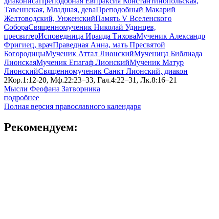
диакониса
Преподобная Евпраксия Константинопольская,
Тавеннская, Младшая, дева
Преподобный Макарий
Желтоводский, Унженский
Память V Вселенского
Собора
Священномученик Николай Удинцев,
пресвитер
Исповедница Ираида Тихова
Мученик Александр
Фригиец, врач
Праведная Анна, мать Пресвятой
Богородицы
Мученик Аттал Лионский
Мученица Библиада
Лионская
Мученик Епагаф Лионский
Мученик Матур
Лионский
Священномученик Санкт Лионский, диакон
2Кор.1:12-20, Мф.22:23–33, Гал.4:22–31, Лк.8:16–21
Мысли Феофана Затворника
подробнее
Полная версия православного календаря
Рекомендуем: