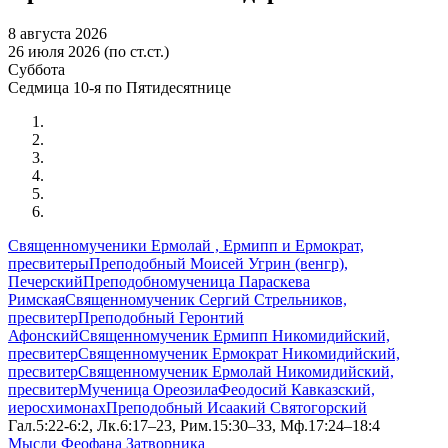
8 августа 2026
26 июля 2026 (по ст.ст.)
Суббота
Седмица 10-я по Пятидесятнице
Священномученики Ермолай , Ермипп и Ермократ,
пресвитеры
Преподобный Моисей Угрин (венгр),
Печерский
Преподобномученица Параскева
Римская
Священномученик Сергий Стрельников,
пресвитер
Преподобный Геронтий
Афонский
Священномученик Ермипп Никомидийский,
пресвитер
Священномученик Ермократ Никомидийский,
пресвитер
Священномученик Ермолай Никомидийский,
пресвитер
Мученица Ореозила
Феодосий Кавказский,
иеросхимонах
Преподобный Исаакий Святогорский
Гал.5:22-6:2, Лк.6:17–23, Рим.15:30–33, Мф.17:24–18:4
Мысли Феофана Затворника