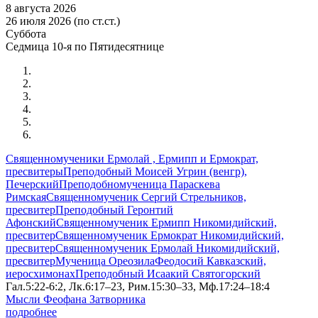
8 августа 2026
26 июля 2026 (по ст.ст.)
Суббота
Седмица 10-я по Пятидесятнице
Священномученики Ермолай , Ермипп и Ермократ,
пресвитеры
Преподобный Моисей Угрин (венгр),
Печерский
Преподобномученица Параскева
Римская
Священномученик Сергий Стрельников,
пресвитер
Преподобный Геронтий
Афонский
Священномученик Ермипп Никомидийский,
пресвитер
Священномученик Ермократ Никомидийский,
пресвитер
Священномученик Ермолай Никомидийский,
пресвитер
Мученица Ореозила
Феодосий Кавказский,
иеросхимонах
Преподобный Исаакий Святогорский
Гал.5:22-6:2, Лк.6:17–23, Рим.15:30–33, Мф.17:24–18:4
Мысли Феофана Затворника
подробнее