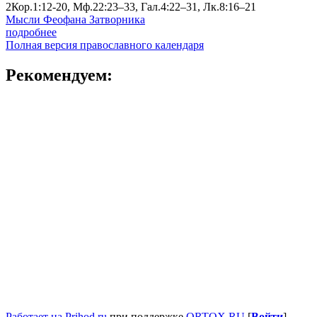
2Кор.1:12-20, Мф.22:23–33, Гал.4:22–31, Лк.8:16–21
Мысли Феофана Затворника
подробнее
Полная версия православного календаря
Рекомендуем:
Работает на Prihod.ru
при поддержке
ORTOX.RU
[
Войти
]