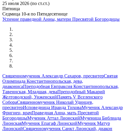
25 июля 2026 (по ст.ст.)
Пятница
Седмица 10-я по Пятидесятнице
Успение праведной Анны, матери Пресвятой Богородицы
Священномученик Александр Сахаров, пресвитер
Святая
Олимпиада Константинопольская, дева,
диакониса
Преподобная Евпраксия Константинопольская,
Тавеннская, Младшая, дева
Преподобный Макарий
Желтоводский, Унженский
Память V Вселенского
Собора
Священномученик Николай Удинцев,
пресвитер
Исповедница Ираида Тихова
Мученик Александр
Фригиец, врач
Праведная Анна, мать Пресвятой
Богородицы
Мученик Аттал Лионский
Мученица Библиада
Лионская
Мученик Епагаф Лионский
Мученик Матур
Лионский
Священномученик Санкт Лионский, диакон