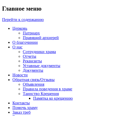
Главное меню
Перейти к содержанию
Церковь
Патриарх
Правящий архиерей
О благочинии
О нас
Сотрудники храма
Отчеты
Реквизиты
Уставные документы
Документы
Новости
Обратная связь/Отзывы
Объявления
Правила поведения в храме
Таинство Крещения
Памятка ко крещению
Контакты
Помочь храму
Заказ треб