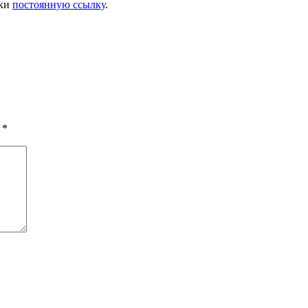
дки
постоянную ссылку
.
ы
*