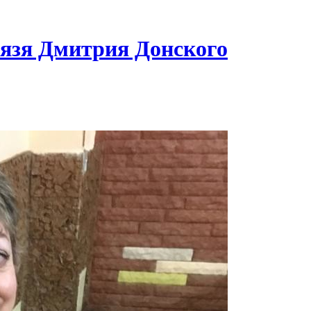
нязя Дмитрия Донского